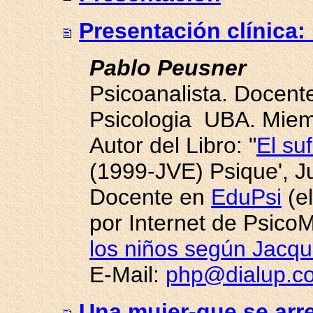
Presentación clínica
Pablo Peusner
Psicoanalista. Docent
Psicologia UBA. Miemb
Autor del Libro: "
El su
(1999-JVE) Psique', Ju
Docente en
EduPsi
(e
por Internet de Psico
los niños según Jacq
E-Mail:
php@dialup.c
Una mujer-que se arr