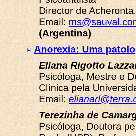
Director de Acheronta
Email:
ms@sauval.co
(Argentina)
Anorexia: Uma patolo
Eliana Rigotto Lazzar
Psicóloga, Mestre e D
Clínica pela Universi
Email:
elianarl@terra
Terezinha de Camar
Psicóloga, Doutora pe