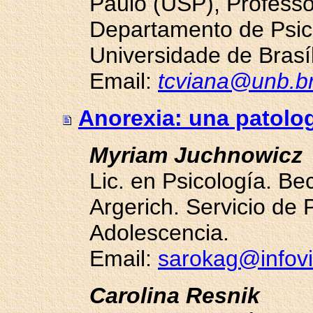
Paulo (USP), Professo
Departamento de Psico
Universidade de Brasí
Email:
tcviana@unb.b
Anorexia: una patolog
Myriam Juchnowicz
Lic. en Psicología. Be
Argerich. Servicio de 
Adolescencia.
Email:
sarokag@infovi
Carolina Resnik