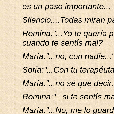
es un paso importante... 
Silencio....Todas miran p
Romina:"...Yo te quería 
cuando te sentís mal?
María:"...no, con nadie..."
Sofía:"...Con tu terapéuta
María:"...no sé que decir..
Romina:"...si te sentís ma
María:"...No, me lo guard